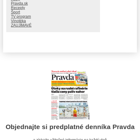
Pravda.sk
Recepty
Šport
TV program
Vinotéka
ZAUJÍMAVÉ
Objednajte si predplatné denníka Pravda