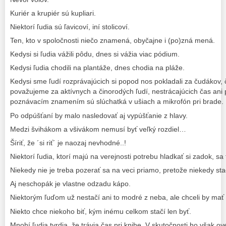
Kuriér a krupiér sú kupliari.
Niektorí ľudia sú ľavicoví, iní stolicoví.
Ten, kto v spoločnosti niečo znamená, obyčajne i (po)zná mená.
Kedysi si ľudia vážili pôdu, dnes si vážia viac pódium.
Kedysi ľudia chodili na plantáže, dnes chodia na pláže.
Kedysi sme ľudí rozprávajúcich si popod nos pokladali za čudákov, 
považujeme za aktívnych a činorodých ľudí, nestrácajúcich čas ani 
poznávacím znamením sú slúchatká v ušiach a mikrofón pri brade.
Po odpúšťaní by malo nasledovať aj vypúšťanie z hlavy.
Medzi švihákom a všivákom nemusí byť veľký rozdiel…
Šíriť, že ´si riť´ je naozaj nevhodné..!
Niektorí ľudia, ktorí majú na verejnosti potrebu hladkať si zadok, sa
Niekedy nie je treba pozerať sa na veci priamo, pretože niekedy stač
Aj neschopák je vlastne odzadu kápo.
Niektorým ľuďom už nestačí ani to modré z neba, ale chceli by ma
Niekto chce niekoho biť, kým inému celkom stačí len byť.
Mnohí ľudia tvrdia, že trávia čas pri knihe. V skutočnosti ho však ove