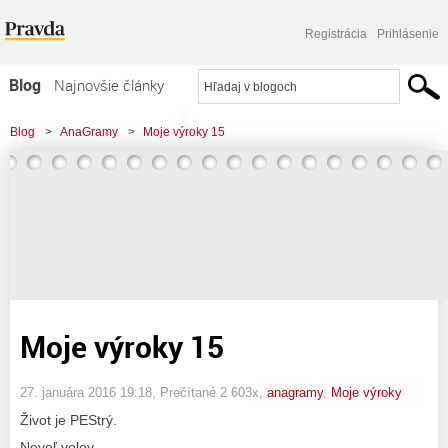
Registrácia
Prihlásenie
Blog
Najnovšie články
Najčítanejšie články
Blog
>
AnaGramy
>
Moje výroky 15
Najkomentovanejšie články
Zoznam blogov
Komerčné blogy
Moje výroky 15
27. januára 2016 19:18
, Prečítané 2 603x,
anagramy
,
Moje výroky
Život je PEStrý.
Nevoľ volov.