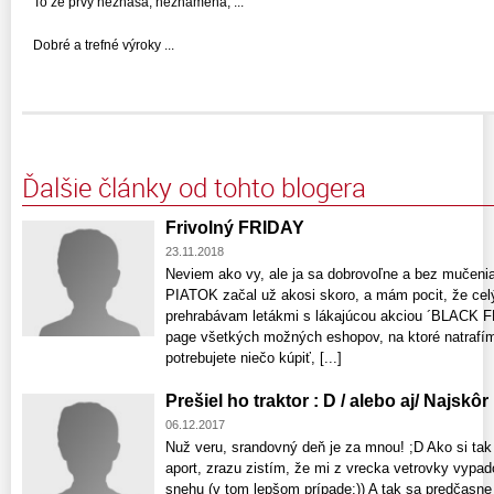
To že prvý neznáša, neznamená, ...
Dobré a trefné výroky ...
Ďalšie články od tohto blogera
Frivolný FRIDAY
23.11.2018
Neviem ako vy, ale ja sa dobrovoľne a bez mučeni
PIATOK začal už akosi skoro, a mám pocit, že celý
prehrabávam letákmi s lákajúcou akciou ´BLACK FRI
page všetkých možných eshopov, na ktoré natrafím.
potrebujete niečo kúpiť, [...]
Prešiel ho traktor : D / alebo aj/ Najskô
06.12.2017
Nuž veru, srandovný deň je za mnou! ;D Ako si ta
aport, zrazu zistím, že mi z vrecka vetrovky vypa
snehu (v tom lepšom prípade:)) A tak sa predčasne