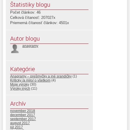
Štatistiky blogu
Počet článkov: 46
Celková čítanosť: 207027x
Priemerná čítanosť článkov: 4501x
Autor blogu
anagramy
Kategórie
Anagramy – prešmyčky a iné srandičky
(1)
Kriticky /a milo/ o všetkom
(4)
Moje výroky
(30)
Výroky iných
(11)
Archív
november 2018
december 2017
september 2017
august 2017
júl 2017