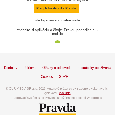
a získajte užitočné informácie na každý deň
Predplatné denníka Pravda
sledujte naše sociálne siete
stiahnite si aplikáciu a čítajte Pravdu pohodlne aj v
mobile
Kontakty
Reklama
Otázky a odpovede
Podmienky používania
Cookies
GDPR
© OUR MEDIA SR a. s. 2026. Autorské práva sú vyhradené a vykonáva ich
vydavateľ,
viac info
.
Blogovací systém Blog.Pravda.sk beží na technológií Wordpress.