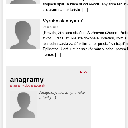
stopách späť, a idem si oči vyočiť, aby som ten sv
zazerám na traktoristu, [...]
Výroky slávnych 7
27.09.2017
„Pravda, žila som strašne. A zároveň úžasne. Pre
život.“ Edit Piaf „Nie ste dokonale upravení, kým 
iba jedna cesta za šťastím, a to, prestať sa trápiť
Epiktetos „Udržuj mier najskôr sám v sebe, potom h
Tomáš [...]
RSS
anagramy
anagramy.blog.pravda.sk
Anagramy, aforizmy, vtípky
a fóriky. :)