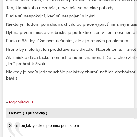
Ten, kto niekoho neznáša, nevznáša sa na vlne pohody.
Ľudia sú nespokojní, keď sú nespojení s inými.
Niektorým ľuďom pomáha na chvíľu od práce vypnúť, iní z nej musi
Byť na prvom mieste v rebríčku je perfektné. Len v ňom nesmieme 
Ľudia môžu byť úžasným riešením, ale aj otrasným problémom.
Hrané by malo byť len predstavenie v divadle. Naproti tomu, – život
Ak ti niekto dáva facku, nemusí to nutne znamenať, že ťa chce zbiť č
„len“ prebrať k životu.
Niekedy je oveľa jednoduchšie prekážky zbúrať, než ich obchádzať. (
baví.)
«
Moje výroky 16
Debata ( 3 príspevky )
S baznou,tak typickou pre mna,ponuknem ...