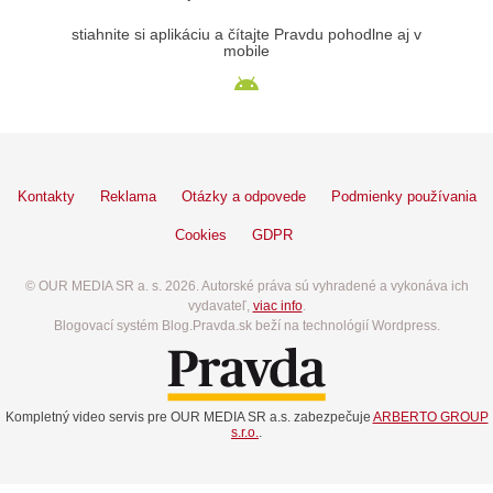
stiahnite si aplikáciu a čítajte Pravdu pohodlne aj v
mobile
Kontakty
Reklama
Otázky a odpovede
Podmienky používania
Cookies
GDPR
© OUR MEDIA SR a. s. 2026. Autorské práva sú vyhradené a vykonáva ich
vydavateľ,
viac info
.
Blogovací systém Blog.Pravda.sk beží na technológií Wordpress.
Kompletný video servis pre OUR MEDIA SR a.s. zabezpečuje
ARBERTO GROUP
s.r.o.
.