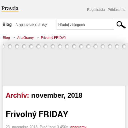
Registrácia
Prihlásenie
Blog
Najnovšie články
Najčítanejšie články
Blog
>
AnaGramy
>
Frivolný FRIDAY
Najkomentovanejšie články
Zoznam blogov
Komerčné blogy
Archív:
november, 2018
Frivolný FRIDAY
23. novembra 2018, Prečítané 3 456x,
anagramy