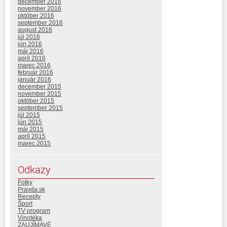
december 2016
november 2016
október 2016
september 2016
august 2016
júl 2016
jún 2016
máj 2016
apríl 2016
marec 2016
február 2016
január 2016
december 2015
november 2015
október 2015
september 2015
júl 2015
jún 2015
máj 2015
apríl 2015
marec 2015
Odkazy
Fotky
Pravda.sk
Recepty
Šport
TV program
Vinotéka
ZAUJÍMAVÉ