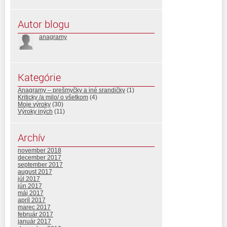
Autor blogu
anagramy
Kategórie
Anagramy – prešmyčky a iné srandičky
(1)
Kriticky /a milo/ o všetkom
(4)
Moje výroky
(30)
Výroky iných
(11)
Archív
november 2018
december 2017
september 2017
august 2017
júl 2017
jún 2017
máj 2017
apríl 2017
marec 2017
február 2017
január 2017