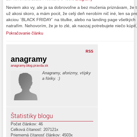
Neviem ako vy, ale ja sa dobrovoľne a bez mučenia priznávam, že
už akosi skoro, a mám pocit, že celý deň nerobím nič iné, len sa p
akciou ´BLACK FRIDAY´ na titulke, alebo na landing page všetkých
natrafím. Nehovorím, že je to zlé, ak naozaj potrebujete niečo kúpiť
Pokračovanie článku
RSS
anagramy
anagramy.blog.pravda.sk
Anagramy, aforizmy, vtípky
a fóriky. :)
Štatistiky blogu
Počet článkov: 46
Celková čítanosť: 207121x
Priemerná čítanosť článkov: 4503x