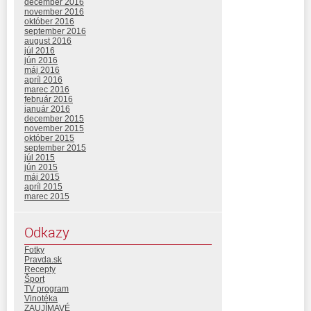
december 2016
november 2016
október 2016
september 2016
august 2016
júl 2016
jún 2016
máj 2016
apríl 2016
marec 2016
február 2016
január 2016
december 2015
november 2015
október 2015
september 2015
júl 2015
jún 2015
máj 2015
apríl 2015
marec 2015
Odkazy
Fotky
Pravda.sk
Recepty
Šport
TV program
Vinotéka
ZAUJÍMAVÉ