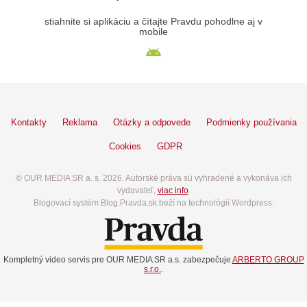
stiahnite si aplikáciu a čítajte Pravdu pohodlne aj v
mobile
Kontakty
Reklama
Otázky a odpovede
Podmienky používania
Cookies
GDPR
© OUR MEDIA SR a. s. 2026. Autorské práva sú vyhradené a vykonáva ich
vydavateľ,
viac info
.
Blogovací systém Blog.Pravda.sk beží na technológií Wordpress.
Kompletný video servis pre OUR MEDIA SR a.s. zabezpečuje
ARBERTO GROUP
s.r.o.
.