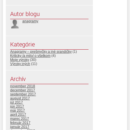
Autor blogu
anagramy
Kategórie
Anagramy – prešmyčky a iné srandičky
(1)
Kriticky /a milo/ o všetkom
(4)
Moje výroky
(30)
Výroky iných
(11)
Archív
november 2018
december 2017
september 2017
august 2017
júl 2017
jún 2017
máj 2017
apríl 2017
marec 2017
február 2017
január 2017