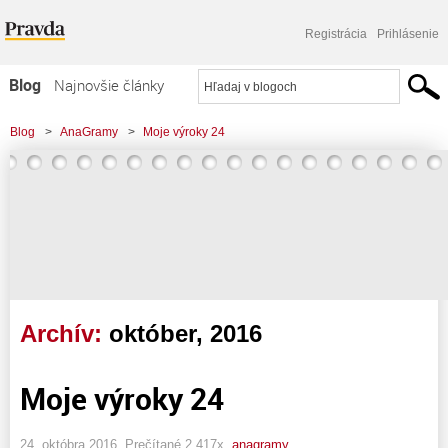
Registrácia
Prihlásenie
Blog
Najnovšie články
Najčítanejšie články
Blog
>
AnaGramy
>
Moje výroky 24
Najkomentovanejšie články
Zoznam blogov
Komerčné blogy
Archív:
október, 2016
Moje výroky 24
24. októbra 2016, Prečítané 2 417x,
anagramy