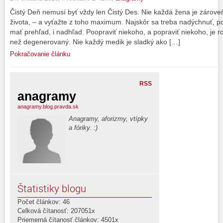
Čistý Deň nemusí byť vždy len Čistý Des. Nie každá žena je zárov
života, – a vyťažte z toho maximum. Najskôr sa treba nadýchnuť, p
mať prehľad, i nadhľad. Poopraviť niekoho, a popraviť niekoho, je r
než degenerovaný. Nie každý medik je sladký ako […]
Pokračovanie článku
RSS
anagramy
anagramy.blog.pravda.sk
Anagramy, aforizmy, vtípky
a fóriky. :)
Štatistiky blogu
Počet článkov: 46
Celková čítanosť: 207051x
Priemerná čítanosť článkov: 4501x